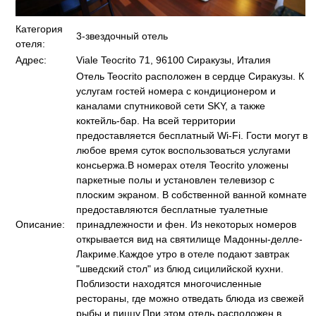
Категория
3-звездочный отель
отеля:
Адрес:
Viale Teocrito 71, 96100 Сиракузы, Италия
Отель Teocrito расположен в сердце Сиракузы. К
услугам гостей номера с кондиционером и
каналами спутниковой сети SKY, а также
коктейль-бар. На всей территории
предоставляется бесплатный Wi-Fi. Гости могут в
любое время суток воспользоваться услугами
консьержа.В номерах отеля Teocrito уложены
паркетные полы и установлен телевизор с
плоским экраном. В собственной ванной комнате
предоставляются бесплатные туалетные
Описание:
принадлежности и фен. Из некоторых номеров
открывается вид на святилище Мадонны-делле-
Лакриме.Каждое утро в отеле подают завтрак
"шведский стол" из блюд сицилийской кухни.
Поблизости находятся многочисленные
рестораны, где можно отведать блюда из свежей
рыбы и пиццу.При этом отель расположен в